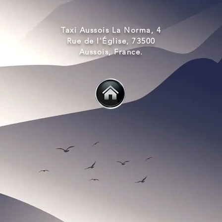
Taxi Aussois La Norma, 4
Rue de l'Église, 73500
Aussois, France.