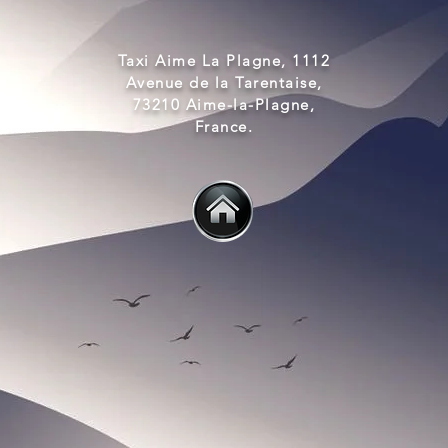
Taxi Aime La Plagne, 1112
Avenue de la Tarentaise,
73210 Aime-la-Plagne,
France.