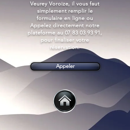
Veurey Voroize, il vous faut
simplement remplir le
formulaire en ligne ou
Appelez directement notre
plateforme au 07 83 03 93 91,
pour finaliser votre
réservation.
Appeler