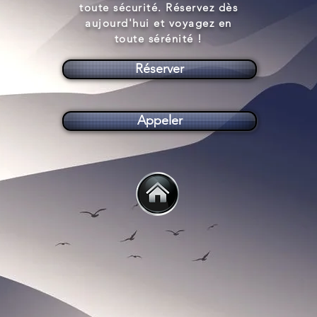
toute sécurité. Réservez dès
aujourd'hui et voyagez en
toute sérénité !
Réserver
Appeler