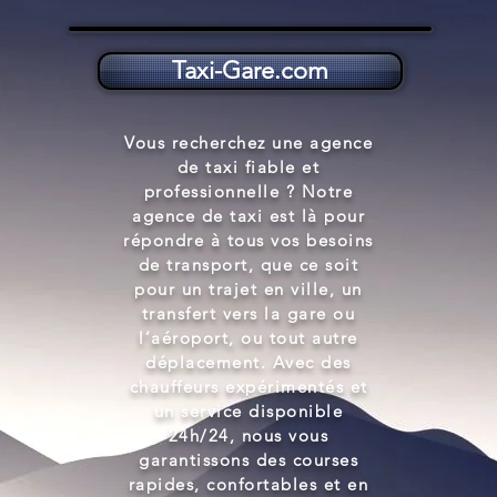
Taxi-Gare.com
Agence de taxi
Vous recherchez une agence
de taxi fiable et
professionnelle ? Notre
agence de taxi est là pour
répondre à tous vos besoins
de transport, que ce soit
pour un trajet en ville, un
transfert vers la gare ou
l’aéroport, ou tout autre
déplacement. Avec des
chauffeurs expérimentés et
un service disponible
24h/24, nous vous
garantissons des courses
rapides, confortables et en