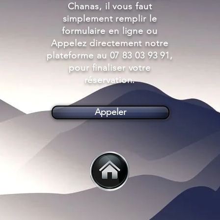
Chanas, il vous faut
simplement remplir le
formulaire en ligne ou
Appelez directement notre
plateforme au 07 83 03 93 91,
pour finaliser votre
réservation.
Appeler