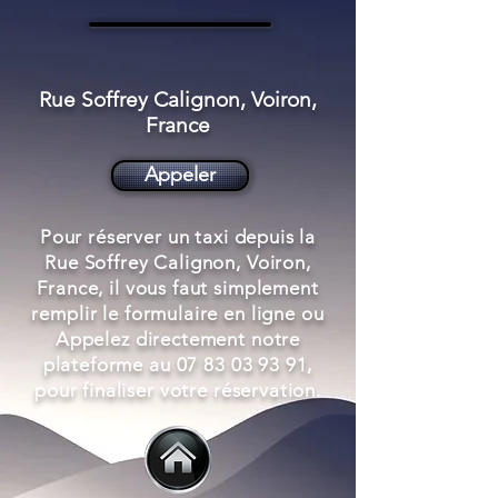
Rue Soffrey Calignon, Voiron,
France
Appeler
Pour réserver un taxi depuis la
Rue Soffrey Calignon, Voiron,
France, il vous faut simplement
remplir le formulaire en ligne ou
Appelez directement notre
plateforme au
07 83 03 93 91
,
pour finaliser votre réservation.