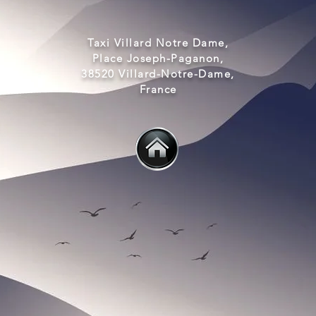
Taxi Villard Notre Dame,
Place Joseph-Paganon,
38520 Villard-Notre-Dame,
France