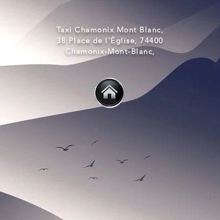
Taxi Chamonix Mont Blanc,
38 Place de l'Église, 74400
Chamonix-Mont-Blanc,