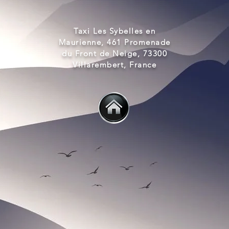
Taxi Les Sybelles en
Maurienne, 461 Promenade
du Front de Neige, 73300
Villarembert, France