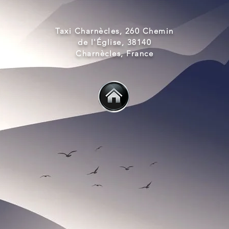
Taxi Charnècles, 260 Chemin
de l'Église, 38140
Charnècles, France